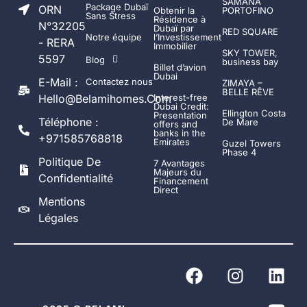
SAMANA
Package Dubaï
ORN
Obtenir la
PORTOFINO
Sans Stress
Résidence à
N°32205
Dubaï par
RED SQUARE
Notre équipe
l’Investissement
- RERA
Immobilier
SKY TOWER,
5597
Blog
business bay
Billet d’avion
Dubai
E-Mail :
Contactez nous
ZIMAYA –
BELLE RÊVE
Hello@belamihomes.com
Interest-free
Dubai Credit:
Ellington Costa
Presentation
Téléphone :
De Mare
offers and
banks in the
+971585768818
Emirates
Guzel Towers
Phase 4
Politique De
7 Avantages
Majeurs du
Confidentialité
Financement
Direct
Mentions
Légales