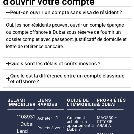
d’ouvrir votre compte
Peut-on ouvrir un compte sans visa de résident ?
Oui, les non-résidents peuvent ouvrir un compte épargne
ou compte offshore à Dubaï sous réserve de fournir un
dossier complet avec passeport, justificatif de domicile et
lettre de référence bancaire.
Quels sont les délais et coûts moyens ?
Quelle est la différence entre un compte classique
et offshore ?
BELAMI
LIENS
GUIDE DE
PROPRIÉTÉS
IMMOBILIER
RAPIDES
L'IMMOBILIER
À DUBAÏ
1108931
Comment
MAG330 –
Acheter
acheter un
CITY OF
- Dubai
appartement à
ARABIA
Projets à venir
Dubaï ?
Land