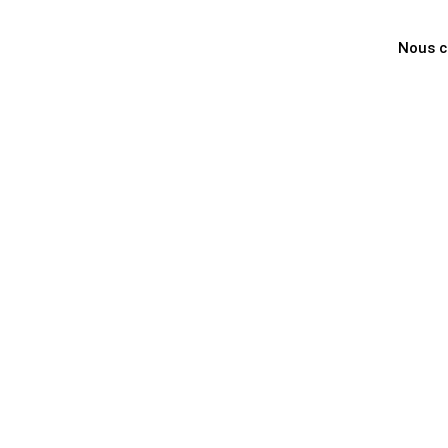
Nous c
Billet d'avion 
Paris Dubai, e