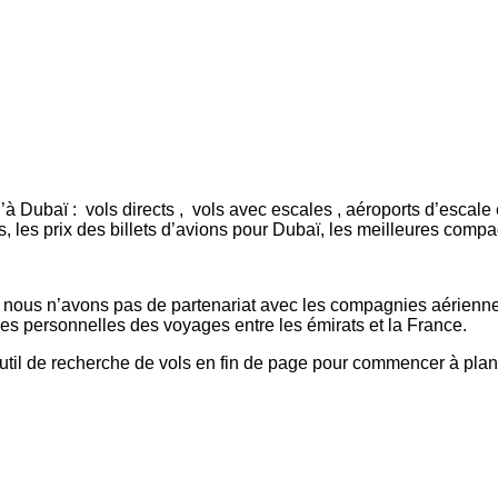
te, que ce soit pour le travail ou pour le plaisir.
qu’à Dubaï :
vols directs
,
vols avec escales
, aéroports d’escale
ls, les prix des billets d’avions pour Dubaï, les meilleures com
, nous n’avons pas de partenariat avec les compagnies aériennes
nces personnelles des voyages entre les émirats et la France.
 outil de recherche de vols en fin de page pour commencer à plan