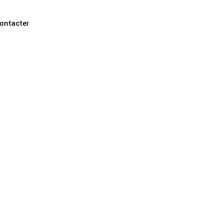
ontacter
Acheter
Projets à ve
Blog
Contactez nou
Dubai: durée du vol
scales et compagni