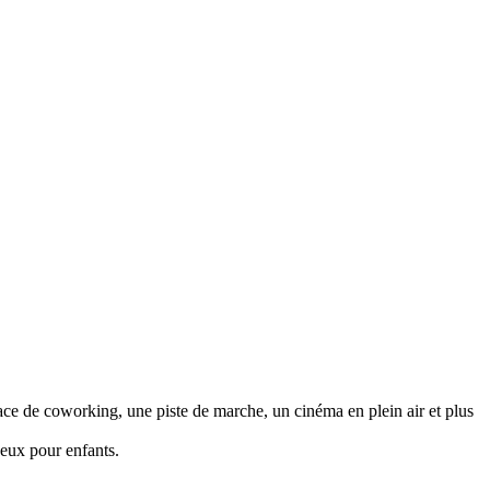
nir
Package Dubaï Sans Stress
Notre équipe
s
ce de coworking, une piste de marche, un cinéma en plein air et plus
jeux pour enfants.