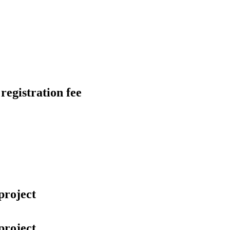
egistration fee
project
project