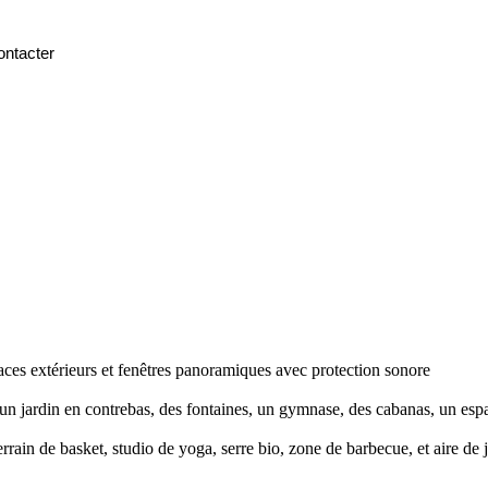
ntacter
Acheter
Projets à ve
Blog
Contactez nou
paces extérieurs et fenêtres panoramiques avec protection sonore
n jardin en contrebas, des fontaines, un gymnase, des cabanas, un espa
rrain de basket, studio de yoga, serre bio, zone de barbecue, et aire de 