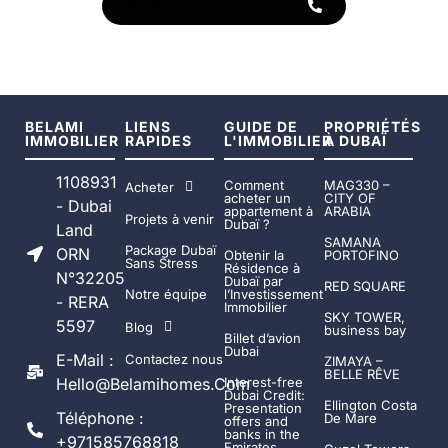
Profiter Du Financement
BELAMI
LIENS
GUIDE DE
PROPRIÉTÉS
IMMOBILIER
RAPIDES
L'IMMOBILIER
À DUBAÏ
1108931
Comment
MAG330 –
Acheter
acheter un
CITY OF
- Dubai
appartement à
ARABIA
Projets à venir
Dubaï ?
Land
SAMANA
Package Dubaï
ORN
Obtenir la
PORTOFINO
Sans Stress
Résidence à
N°32205
Dubaï par
RED SQUARE
Notre équipe
l’Investissement
- RERA
Immobilier
SKY TOWER,
5597
Blog
business bay
Billet d’avion
Dubai
E-Mail :
Contactez nous
ZIMAYA –
BELLE RÊVE
Hello@belamihomes.com
Interest-free
Dubai Credit:
Ellington Costa
Presentation
Téléphone :
De Mare
offers and
banks in the
+971585768818
Emirates