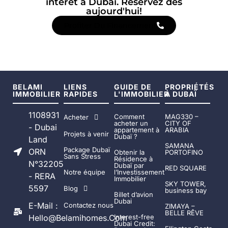
intérêt à Dubaï. Réservez dès
aujourd'hui!
Profiter Du Financement
BELAMI
LIENS
GUIDE DE
PROPRIÉTÉS
IMMOBILIER
RAPIDES
L'IMMOBILIER
À DUBAÏ
1108931
Comment
MAG330 –
Acheter
acheter un
CITY OF
- Dubai
appartement à
ARABIA
Projets à venir
Dubaï ?
Land
SAMANA
Package Dubaï
ORN
Obtenir la
PORTOFINO
Sans Stress
Résidence à
N°32205
Dubaï par
RED SQUARE
Notre équipe
l’Investissement
- RERA
Immobilier
SKY TOWER,
5597
Blog
business bay
Billet d’avion
Dubai
E-Mail :
Contactez nous
ZIMAYA –
BELLE RÊVE
Hello@belamihomes.com
Interest-free
Dubai Credit: