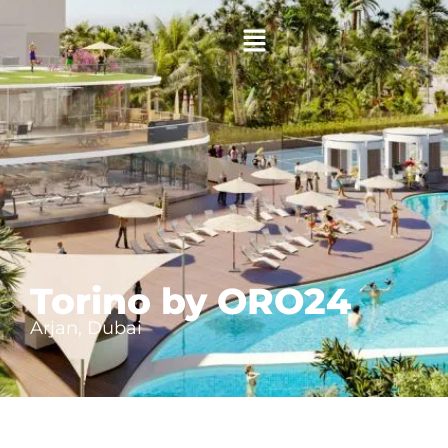
Torino by ORO24
Arjan, Dubai